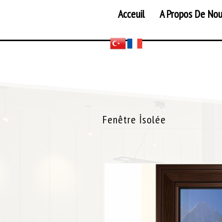
Acceuil
A Propos De No
Fenêtre İsolée